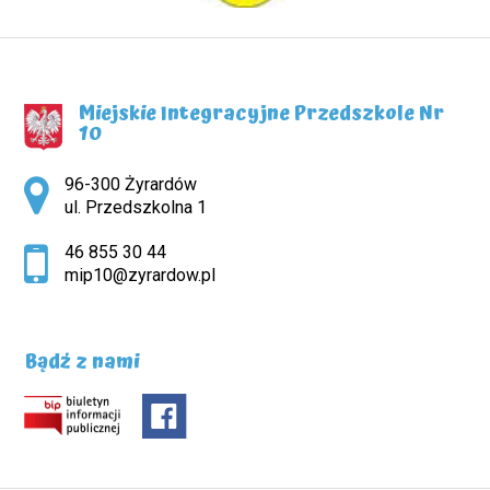
Miejskie Integracyjne Przedszkole Nr
10
Adres pocztowy:
96-300 Żyrardów
ul. Przedszkolna 1
46 855 30 44
mip10@zyrardow.pl
Bądź z nami