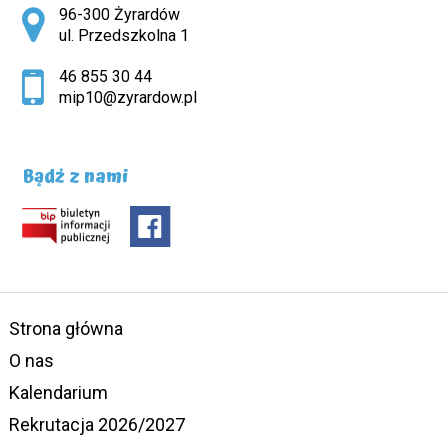
Adres pocztowy:
96-300 Żyrardów
ul. Przedszkolna 1
46 855 30 44
mip10@zyrardow.pl
Bądź z nami
Strona główna
O nas
Kalendarium
Rekrutacja 2026/2027