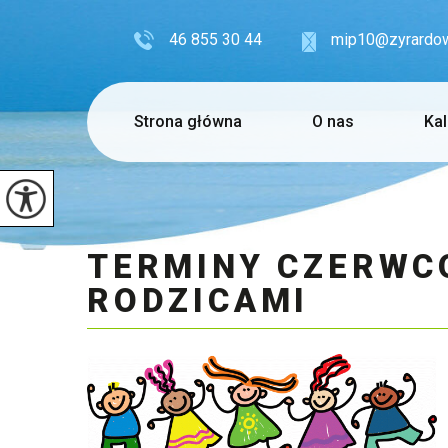
46 855 30 44
mip10@zyrardow
Strona główna
O nas
Ka
TERMINY CZERWC
RODZICAMI