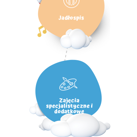
Jadłospis
Zajęcia
specjalistyczne i
dodatkowe