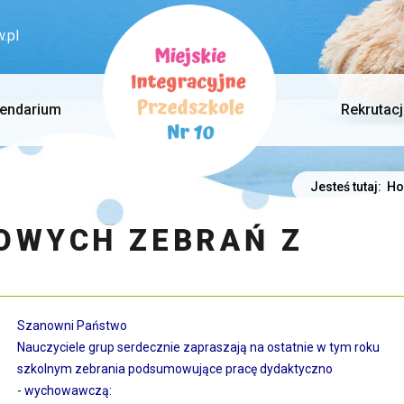
.pl
lendarium
Rekrutac
Jesteś tutaj:
H
OWYCH ZEBRAŃ Z
Szanow
ni Państwo
Nauczyciele grup serdecznie zapraszają na ostatnie w tym roku
szkolnym zebrania podsumowujące pracę dydaktyczno
- wychowawczą: