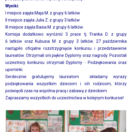
Wyniki:
I miejsce zajęła Maja M. z grupy 6 latków
II miejsce zajęła Julia Z. z grupy 3 latków
III miejsce zajęła Basia M. z grupy 6 latków
Komisja dodatkowo wyróżnić 3 prace tj. Franka D. z grupy
6 latków oraz Kubusia M. z grupy 3 latków. 27 października
nastąpiło oficjalne rozstrzygnięcie konkursu i przedstawienie
laureatów. O
trzymali oni piękne Dyplomy oraz nagrody. Pozostali
uczestnicy konkursu otrzymali Dyplomy - Podziękowania oraz
upominki.
Serdecznie gratulujemy laureatom składamy wyrazy
podziękowania wszystkim dzieciom i ich rodzicom, którzy
poświęcili czas na współna pracę i zabawę z dzieckiem.
Zapraszamy wszystkich do uczestnictwa w kolejnym konkursie!