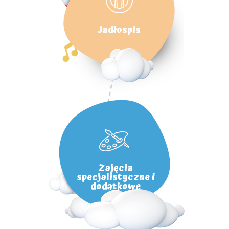
Jadłospis
Zajęcia
specjalistyczne i
dodatkowe