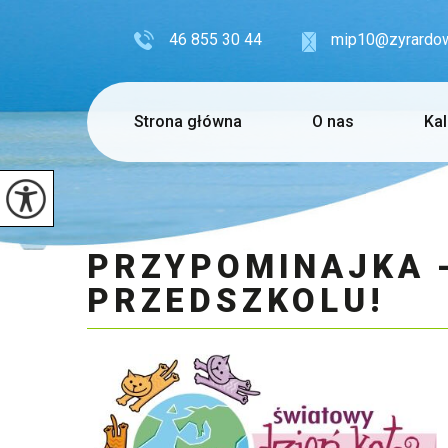
46 855 30 44
mip10@zyrardow
Strona główna
O nas
Ka
PRZYPOMINAJKA -
PRZEDSZKOLU!