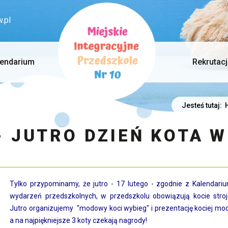
.pl
lendarium
Rekrutac
Jesteś tutaj:
 JUTRO DZIEŃ KOTA W
Tylko przypominamy, że jutro - 17 lutego - zgodnie z Kalendari
wydarzeń przedszkolnych, w przedszkolu obowiązują kocie stroj
Jutro organizujemy "modowy koci wybieg" i prezentację kociej mo
a na najpiękniejsze 3 koty czekają nagrody!