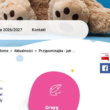
ja 2026/2027
Kontakt
Home
>
Aktualności
>
Przypominajka - jutr ...
um
e!
dy
Grupy