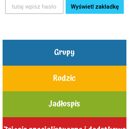
Grupy
Rodzic
Jadłospis