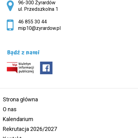
Adres pocztowy:
96-300 Żyrardów
ul. Przedszkolna 1
46 855 30 44
mip10@zyrardow.pl
Bądź z nami
Strona główna
O nas
Kalendarium
Rekrutacja 2026/2027