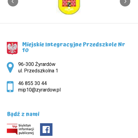
Miejskie Integracyjne Przedszkole Nr
10
Adres pocztowy:
96-300 Żyrardów
ul. Przedszkolna 1
46 855 30 44
mip10@zyrardow.pl
Bądź z nami