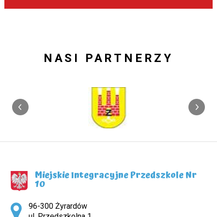
NASI PARTNERZY
Miejskie Integracyjne Przedszkole Nr
10
Adres pocztowy:
96-300 Żyrardów
ul. Przedszkolna 1