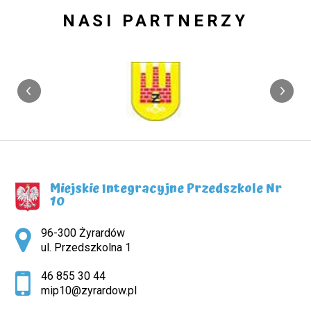
NASI PARTNERZY
Miejskie Integracyjne Przedszkole Nr
10
Adres pocztowy:
96-300 Żyrardów
ul. Przedszkolna 1
46 855 30 44
mip10@zyrardow.pl