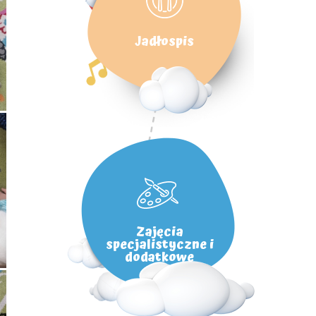
Jadłospis
Zajęcia
specjalistyczne i
dodatkowe