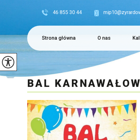
46 855 30 44
mip10@zyrardow
Strona główna
O nas
Ka
BAL KARNAWAŁO