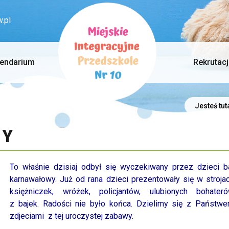
.pl
lendarium
Rekrutac
Jesteś tut
WY
To właśnie dzisiaj odbył się wyczekiwany przez dzieci b
karnawałowy. Już od rana dzieci prezentowały się w stroja
księżniczek, wróżek, policjantów, ulubionych bohater
z bajek. Radości nie było końca. Dzielimy się z Państw
zdjeciami z tej uroczystej zabawy.