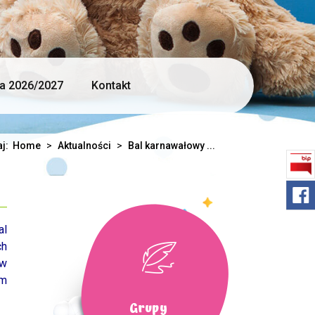
ja 2026/2027
Kontakt
aj:
Home
>
Aktualności
>
Bal karnawałowy ...
al
ch
ów
em
Grupy